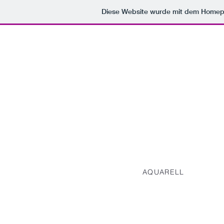
Diese Website wurde mit dem Home
Sylvia Schmittlein
ACRYL
COLLAGE
AQUARELL
EinsZweiDrei - Zitrone
Aquarell